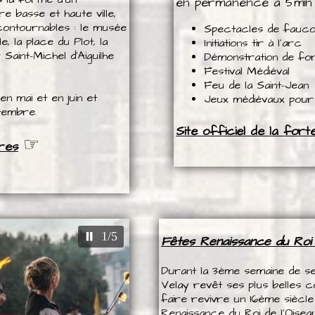
en permanence à 5min 
re basse et haute ville,
ncontournables : le musée
Spectacles de fauc
e, la place du Plot, la
Initiations tir à l'arc
aint-Michel d’Aiguilhe
Démonstration de 
Festival Médiéval
Feu de la Saint-Je
n mai et en juin et
Jeux médiévaux pour l
ptembre.
Site officiel de la for
☞
res
2/5
Fêtes Renaissance du Roi 
Durant la 3ème semaine de sep
Velay revêt ses plus belles 
faire revivre un 16ème siècl
Renaissance du Roi de l'Oiseau