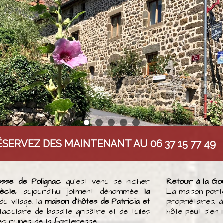
ÉSERVEZ DES MAINTENANT AU 06 37 15 77 49
esse de Polignac
qu'est venu se nicher
Retour à la Go
ècle,
aujourd'hui joliment dénommée
la
La maison porte
du village, la
maison d'hôtes de Patricia et
propriétaires,
ulaire de basalte grisâtre et de tuiles
hôte peut s'en 
s ruines de la forteresse.