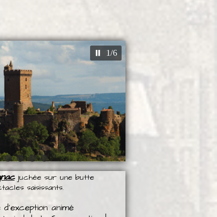
2/6
gnac
juchée sur une butte
tacles saisissants.
 d'exception animé