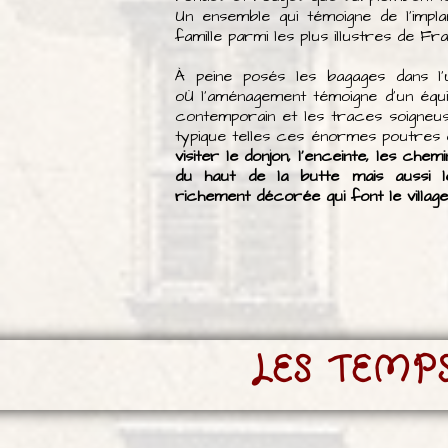
Un ensemble qui témoigne de l'impla
famille parmi les plus illustres de Fr
À peine posés les bagages dans l
oÙ l'aménagement témoigne d'un équi
contemporain et les traces soigneus
typique telles ces énormes poutres en 
visiter le donjon, l'enceinte, les che
du haut de la butte mais aussi l
richement décorée qui font le village
LES TEMP