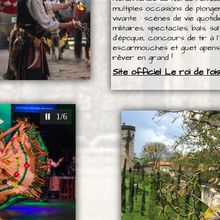
multiples occasions de plonger
vivante : scènes de vie quot
militaires, spectacles, bals, 
d'époque, concours de tir à l'
escarmouches et guet apens pa
rêver en grand !
Site officiel Le roi de l'oi
2/6