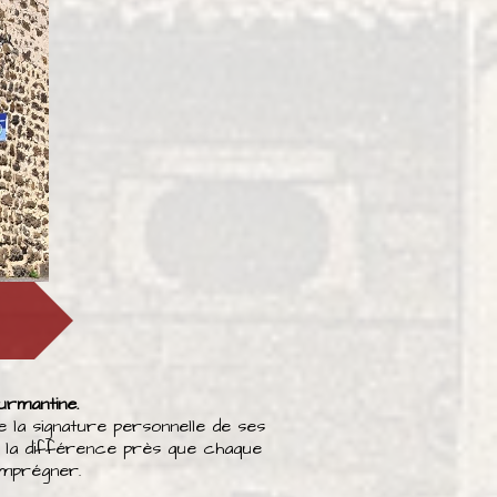
urmantine.
 la signature personnelle de ses
 à la différence près que chaque
imprégner.