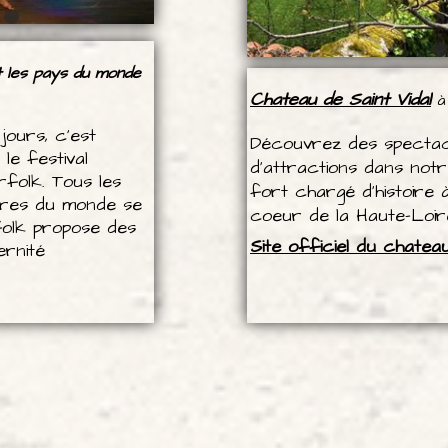
t les pays du monde
Chateau de Saint Vidal
à 
jours, c'est
Découvrez des spectacl
le festival
d’attractions dans notr
erfolk. Tous les
fort chargé d’histoire 
ltures du monde se
coeur de la Haute-Loir
folk propose des
Site officiel du chateau
rnité