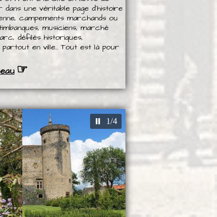
 dans une véritable page d'histoire
idienne, campements marchands ou
saltimbanques, musiciens, marché
arc, défilés historiques,
rtout en ville... Tout est là pour
☞
seau
2/4