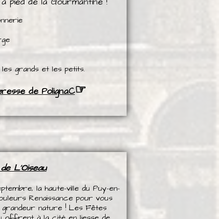
à pied
de la Gourmantine !
onnerie
forge
an
es grands et les petits.
☞
teresse de PolignaC
de L'Oiseau
tembre, la haute-ville du Puy-en-
couleurs Renaissance pour vous
e grandeur nature ! Les Fêtes
 offrent à la cité en liesse de