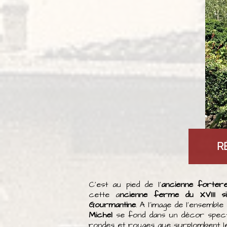
R
C'est au pied de l'
ancienne forter
cette a
ncienne ferme du XVIII si
Gourmantine
. A l'image de l'ensemble 
Michel
se fond dans un décor spectac
rondes et rouges que surplombent le