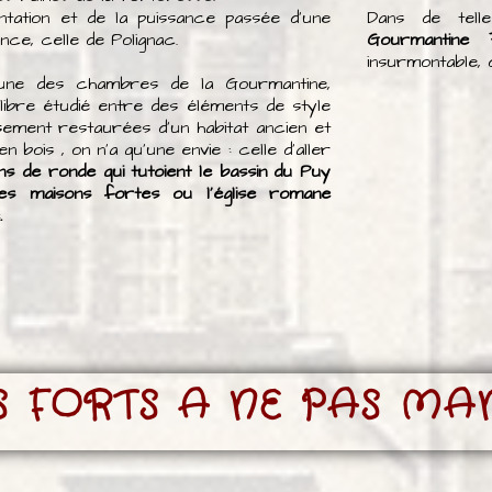
ntation et de la puissance passée d'une
Dans de telle
ance, celle de Polignac.
Gourmantine 
insurmontable, d
'une des chambres de la Gourmantine,
libre étudié entre des éléments de style
ement restaurées d'un habitat ancien et
bois , on n'a qu'une envie : celle d'aller
mins de ronde qui tutoient le bassin du Puy
es maisons fortes ou l'église romane
.
S FORTS A NE PAS M